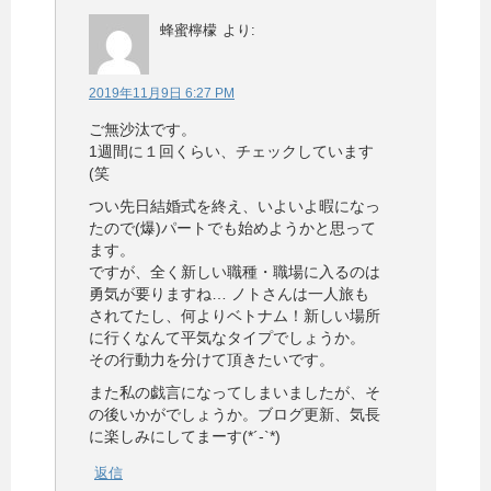
蜂蜜檸檬
より:
2019年11月9日 6:27 PM
ご無沙汰です。
1週間に１回くらい、チェックしています
(笑
つい先日結婚式を終え、いよいよ暇になっ
たので(爆)パートでも始めようかと思って
ます。
ですが、全く新しい職種・職場に入るのは
勇気が要りますね… ノトさんは一人旅も
されてたし、何よりベトナム！新しい場所
に行くなんて平気なタイプでしょうか。
その行動力を分けて頂きたいです。
また私の戯言になってしまいましたが、そ
の後いかがでしょうか。ブログ更新、気長
に楽しみにしてまーす(*´-`*)
返信