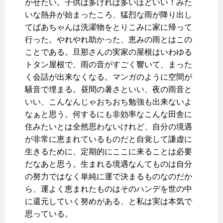
かせたい。子供は多ければ多いほどいい！みた
いな熱弁が始まったころ、猛烈な雨が降り出し
てばあちゃんは洗濯物をとりこみに家に帰って
行った。やれやれ助かった、恵みの雨とはこの
ことである。旦那さんの実家の屋根はいわゆる
トタン屋根で、雨の音がすごく響いて、まった
く会話が出来なくなる。マンガのように空間が
騒音で埋まる。昼間の暑さといい、夜の雨音と
いい、こんなんじゃおちおち勉強も出来ないよ
なぁと思う。何するにも非効率なこんな田舎に
住みたいとは全然思わないけれど、自分の境遇
が非常に恵まれているものだと自覚して謙虚に
生きるために、定期的にここに来ることは必要
だなあと思う。生まれる境遇なんてものは自分
の努力ではなく単純に運で決まるものなのだか
ら、運よく恵まれたものはそのハンデを世の中
に還元していく努めがある、と私は実は本気で
思っている。