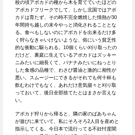
校の頃アボカドの種から木を育てていたほどの
アボカドフリークでして、しかし北国ではアボ
カドは育たず、その時不完全燃焼した情熱が30
年間持ち越しの末今やっと消化されることとな
る。食べもしないのにアボカドを出来るだけ多
く狩らなきゃいけないような、俗にいう貧乏性
的な衝動に駆られる。10個くらい刈り取ったの
だけど、裏庭に生えているアボカドはズッキー
ニみたいに細長くて、バナナみたいにねっとり
した食感の品種で、わさび醤油と激的に相性が
悪い。スムージーにできるがそれでも何十杯も
飲むわけでもなく、あれだけ意気揚々と刈り取
っておいて、後日全部捨てたとはまさか言えな
い。
アボカド狩りから帰ると、隣の家のばあちゃん
が遊びに来ていて、私にそろそろ2人目を産めと
指示してくる。今日本で流行ってる不妊忖度聞