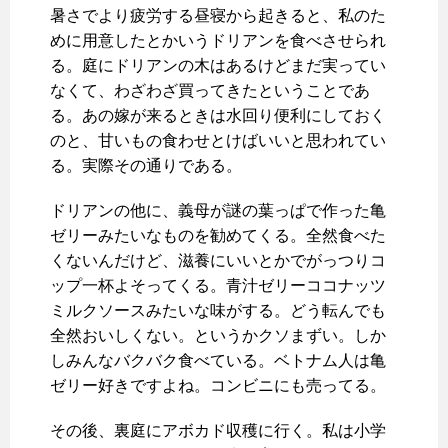
暑さでより疲労する昼寝から起きると、私のた
めに用意したとかいうドリアンを食べさせられ
る。庭にドリアンの木はあるけどまだ実ってい
なくて、わざわざ買ってきたということであ
る。あの嫁が来るときは水回り便利にしておく
のと、甘いもの食わせとけばいいと思われてい
る。実際その通りである。
ドリアンの他に、義母が謎の葉っぱで作った亀
ゼリーみたいなものを勧めてくる。全然食べた
くないんだけど、滋養にいいとかでがっつりコ
ップ一杯よそってくる。青汁ゼリーココナッツ
ミルクソースみたいな味がする。どう転んでも
全然おいしくない。というかクソまずい。しか
しみんなバクバク食べている。ベトナム人は亀
ゼリー好きですよね。コンビニにも売ってる。
その後、裏庭にアボカド収穫に行く。私は小学