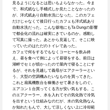
見るようになるとは思いもよらなかった。今ま
で、和式紙なし手桶式しか見たことなかったの
が、洋式紙あり自動水洗になった。このカフェ
だけじゃなくて後日行ったカフェも洋式紙あり
自動水洗だった。こんな僻地にもTa Dungの影響
で都会化の流れは確実にきているのか。感動し
て写真に撮った。あとから見返して、そこに映
っていたのはただのトイレであった。
カフェで何をするでもなくコーヒーを飲み終
え、昼を食べて例によって昼寝をする。前日は
湖畔でセミが煩かったので屋内で寝ることにす
るが、それを見越して義母がエアクーラーとい
う、大型の空調機みたいなものを買ってきた。
これと扇風機数台を稼働させて暑さをしのぐ。
エアコン１台買ってくる方が安い気もする。こ
のエアクーラー、水を入れてその気化熱で冷気
を出すという仕組みなのだが、水の気化熱なん
か知れたもんで、大して涼しくない上に冷却範