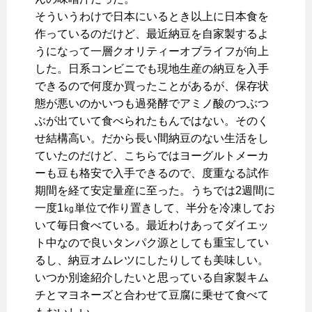
そういうわけで日本にいるとき以上に日本食を
作っているのだけど、最近納豆を自家製するよ
うになって一層クオリティーオブライフが向上
した。日系コンビニでも現地生産の納豆を入手
できるので何度か買ったことがあるが、保存状
態が悪いのかいつも過発酵でアミノ酸のつぶつ
ぶが出ていて食べられたもんではない。そのく
せ結構高い。だから長い間納豆のない生活をし
ていたのだけど、こちらではヨーグルトメーカ
ーも豆も格安で入手できるので、度重なる試作
期間を経て安定量産に至った。うちでは2週間に
一度1㎏単位で作り置きして、半分を冷凍してお
いて毎日食べている。最近わけあってダイエッ
ト中なので良いタンパク源としても重宝してい
るし、納豆オムレツにしたりしても美味しい。
いつか別途紹介したいと思っている自家製キム
チとマヨネーズと合わせて豆腐に乗せて食べて