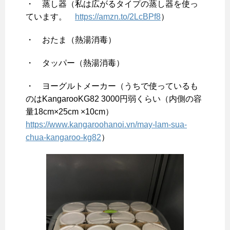
・ 蒸し器（私は広がるタイプの蒸し器を使っ
ています。
https://amzn.to/2LcBPf8
）
・ おたま（熱湯消毒）
・ タッパー（熱湯消毒）
・ ヨーグルトメーカー（うちで使っているも
のはKangarooKG82 3000円弱くらい（内側の容
量18cm×25cm ×10cm）
https://www.kangaroohanoi.vn/may-lam-sua-
chua-kangaroo-kg82
）