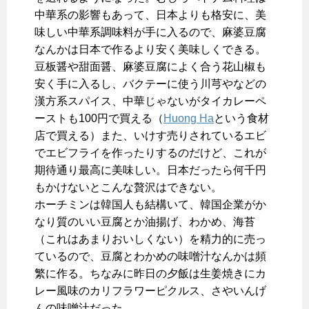
中華系の影響もあって、日本よりも格安に、美
味しい中華系調味料が手に入るので、麻婆豆腐
なんかは日本で作るより安く美味しくできる。
豆板醤や甜面醤、麻婆豆腐によく合う花山椒も
安く手に入るし、バクテーに使う川芎やなどの
漢方系スパイス、中華じゃないがタイカレーペ
ーストも100円で買える（
Huong Ha
という食材
店で買える）また、いけす売りされているエビ
でエビフライを作ったりするのだけど、これが
期待通り最高に美味しい。日本だったら何千円
もかけないとこんな贅沢はできない。
ホーチミンは韓国人も結構いて、韓国企業がか
なり質のいい豆腐とか油揚げ、わかめ、海苔
（これはあまりおいしくない）を精力的に売っ
ているので、豆腐とわかめの味噌汁なんかは頻
繁に作る。ちなみに昨日の夕飯は生姜焼きにカ
レー風味のカリフラワーピクルス、さやいんげ
んの味噌汁だった。